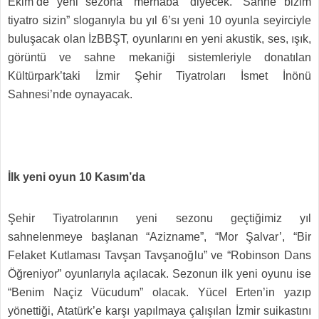
Ekim’de yeni sezona “merhaba” diyecek. “Sahne bizim
tiyatro sizin” sloganıyla bu yıl 6’sı yeni 10 oyunla seyirciyle
buluşacak olan İzBBŞT, oyunlarını en yeni akustik, ses, ışık,
görüntü ve sahne mekaniği sistemleriyle donatılan
Kültürpark’taki İzmir Şehir Tiyatroları İsmet İnönü
Sahnesi’nde oynayacak.
İlk yeni oyun 10 Kasım’da
Şehir Tiyatrolarının yeni sezonu geçtiğimiz yıl
sahnelenmeye başlanan “Azizname”, “Mor Şalvar’, “Bir
Felaket Kutlaması Tavşan Tavşanoğlu” ve “Robinson Dans
Öğreniyor” oyunlarıyla açılacak. Sezonun ilk yeni oyunu ise
“Benim Naçiz Vücudum” olacak. Yücel Erten’in yazıp
yönettiği, Atatürk’e karşı yapılmaya çalışılan İzmir suikastını