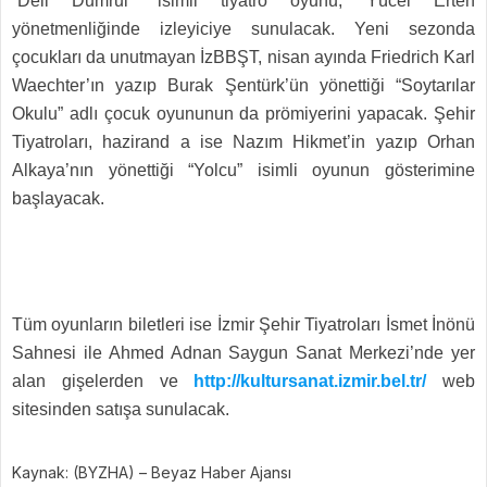
“Deli Dumrul” isimli tiyatro oyunu, Yücel Erten
yönetmenliğinde izleyiciye sunulacak. Yeni sezonda
çocukları da unutmayan İzBBŞT, nisan ayında Friedrich Karl
Waechter’ın yazıp Burak Şentürk’ün yönettiği “Soytarılar
Okulu” adlı çocuk oyununun da prömiyerini yapacak. Şehir
Tiyatroları, hazirand a ise Nazım Hikmet’in yazıp Orhan
Alkaya’nın yönettiği “Yolcu” isimli oyunun gösterimine
başlayacak.
Tüm oyunların biletleri ise İzmir Şehir Tiyatroları İsmet İnönü
Sahnesi ile Ahmed Adnan Saygun Sanat Merkezi’nde yer
alan gişelerden ve
http://kultursanat.izmir.bel.tr/
web
sitesinden satışa sunulacak.
Kaynak: (BYZHA) – Beyaz Haber Ajansı