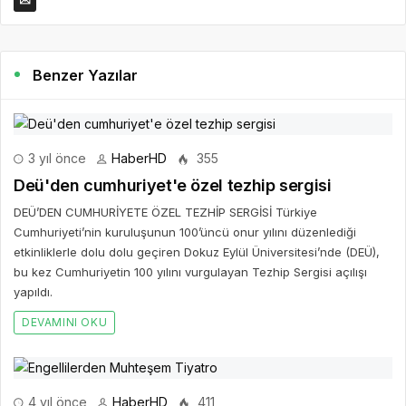
Benzer Yazılar
3 yıl önce
HaberHD
355
Deü'den cumhuriyet'e özel tezhip sergisi
DEÜ’DEN CUMHURİYETE ÖZEL TEZHİP SERGİSİ Türkiye
Cumhuriyeti’nin kuruluşunun 100’üncü onur yılını düzenlediği
etkinliklerle dolu dolu geçiren Dokuz Eylül Üniversitesi’nde (DEÜ),
bu kez Cumhuriyetin 100 yılını vurgulayan Tezhip Sergisi açılışı
yapıldı.
DEVAMINI OKU
4 yıl önce
HaberHD
411