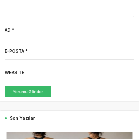
AD *
E-POSTA *
WEBSITE
Yorumu Gönder
Son Yazılar