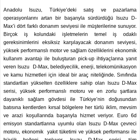
Anadolu Isuzu, Türkiye’deki satış ve pazarlama
operasyonlarını artan bir başarıyla sürdürdüğü Isuzu D-
Max’i dört farklı donanım seviyesi ile müşterilerine sunuyor.
Birçok iş kolundaki işletmelerin temel iş odaklı
gereksinimlerini eksiksiz karşılayacak donanım seviyesi,
yüksek performanslı motor ve sağlam özelliklerini ekonomik
kullanım avantajı ile buluşturan pick-up ihtiyaçlarına yanıt
veren Isuzu D-Max, belediyecilik, enerji, telekomünikasyon
ve kamu hizmetleri için ideal bir araç niteliğinde. Sınıfında
standartları yükselten özelliklere sahip olan Isuzu D-Max
serisi, yüksek performanslı motoru ve en zorlu şartlara
dayanıklı sağlam gövdesi ile Türkiye’nin doğusundan
batısına kentlerden kırsal bölgelere her türlü iklim, mevsim
ve arazi koşullarında başarıyla hizmet veriyor. Euro 6d
emisyon standartlarına uyumlu olan Isuzu D-Max çevreci
motoru, ekonomik yakıt tüketimi ve yüksek performansı ile
büyük beğeni topluyor. Isuzu D-Max serisi, tüm