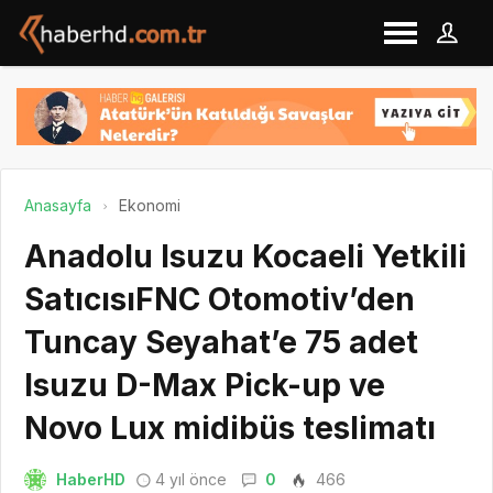
Anasayfa
Ekonomi
Anadolu Isuzu Kocaeli Yetkili
SatıcısıFNC Otomotiv’den
Tuncay Seyahat’e 75 adet
Isuzu D-Max Pick-up ve
Novo Lux midibüs teslimatı
HaberHD
4 yıl önce
0
466