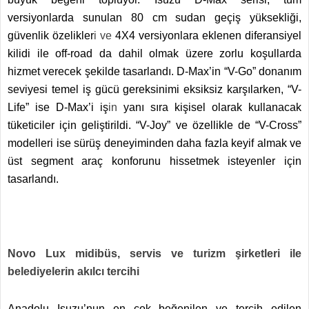
versiyonlarda sunulan 80 cm sudan geçiş yüksekliği,
güvenlik özelikler
i ve
4X4 versiyonlara eklenen diferansiyel
kilidi ile off-road da dahil olmak üzere zorlu koşullarda
hizmet verecek şekilde tasarlandı. D-Max’in “V-Go” donanım
seviyesi temel iş gücü gereksinimi eksiksiz karşılarken, “V-
Life” ise D-Max’i iş
in
yanı sıra kişisel olarak kullanacak
tüketiciler için geliştirildi. “V-Joy” ve özellikle de “V-Cross”
modelleri ise sürüş deneyiminden daha fazla keyif almak ve
üst segment araç konforunu hissetmek isteyenler için
tasarlandı.
Novo Lux midibüs, servis ve turizm şirketleri ile
belediyelerin akılcı tercihi
Anadolu Isuzu’nun en çok beğenilen ve tercih edilen