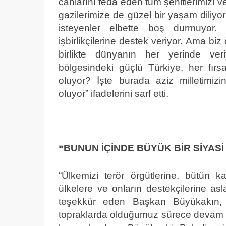
canlarını feda eden tüm şehitlerimizi v
gazilerimize de güzel bir yaşam diliyor
isteyenler elbette boş durmuyor. T
işbirlikçilerine destek veriyor. Ama bi
birlikte dünyanın her yerinde ver
bölgesindeki güçlü Türkiye, her fırs
oluyor? İşte burada aziz milletimi
oluyor” ifadelerini sarf etti.
“BUNUN İÇİNDE BÜYÜK BİR SİYASİ
“Ülkemizi terör örgütlerine, bütün 
ülkelere ve onların destekçilerine as
teşekkür eden Başkan Büyükakın, “T
topraklarda olduğumuz sürece devam 