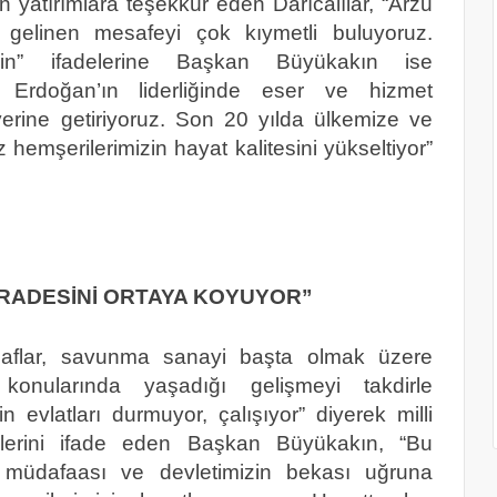
n yatırımlara teşekkür eden Darıcalılar, “Arzu
a gelinen mesafeyi çok kıymetli buluyoruz.
n” ifadelerine Başkan Büyükakın ise
Erdoğan’ın liderliğinde eser ve hizmet
yerine getiriyoruz. Son 20 yılda ülkemize ve
 hemşerilerimizin hayat kalitesini yükseltiyor”
İRADESİNİ ORTAYA KOYUYOR”
naflar, savunma sanayi başta olmak üzere
 konularında yaşadığı gelişmeyi takdirle
etin evlatları durmuyor, çalışıyor” diyerek milli
elerini ifade eden Başkan Büyükakın, “Bu
 müdafaası ve devletimizin bekası uğruna