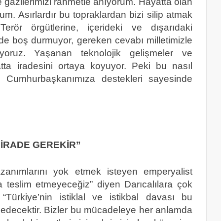
e gazilerimizi rahmetle anıyorum. Hayatta olan
um. Asırlardır bu topraklardan bizi silip atmak
erör örgütlerine, içerideki ve dışarıdaki
z de boş durmuyor, gereken cevabı milletimizle
iyoruz. Yaşanan teknolojik gelişmeler ve
atta iradesini ortaya koyuyor. Peki bu nasıl
zin Cumhurbaşkanımıza destekleri sayesinde
 İRADE GEREKİR”
kazanımlarını yok etmek isteyen emperyalist
la teslim etmeyeceğiz” diyen Darıcalılara çok
ürkiye’nin istiklal ve istikbal davası bu
edecektir. Bizler bu mücadeleye her anlamda