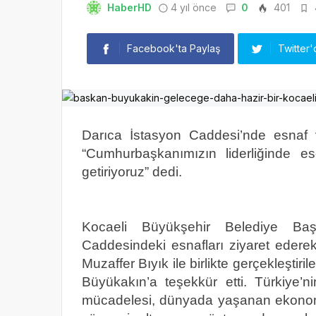
HaberHD
4 yıl önce
0
401
Facebook'ta Paylaş
Twitter'
Darıca İstasyon Caddesi’nde esnaf
“Cumhurbaşkanımızın liderliğinde es
getiriyoruz” dedi.
Kocaeli Büyükşehir Belediye Baş
Caddesindeki esnafları ziyaret ederek 
Muzaffer Bıyık ile birlikte gerçekleştir
Büyükakın’a teşekkür etti. Türkiye’ni
mücadelesi, dünyada yaşanan ekonomi