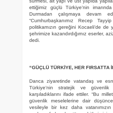
sürmesi, alt yapı ve üst yapıda yapıla
ettiğimiz güçlü Türkiye’nin imarınd
Durmadan çalışmaya devam edi
“Cumhurbaşkanımız Recep Tayyip 
politikamızın gereğini Kocaeli’de de 
şehrimize kazandırdığımız eserler, aziz
dedi.
“GÜÇLÜ TÜRKİYE, HER FIRSATTA 
Darıca ziyaretinde vatandaş ve es
Türkiye’nin stratejik ve güvenlik
karşıladıklarını ifade ettiler. “Bu mill
güvenlik meselelerine dair düşünc
vesileyle bir kez daha vatanımızın