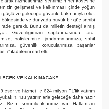
 olarak hizmetlerimizi şehrimizin her köşesine
mizin gelişmesi ve kalkınması içinde yoğun
nin güçlü ve geleceğe güvenle bakmasıyla olur.
en bölgesinde ve dünyada büyük bir güç sahibi
irade gerekir. Bunu da milletin desteği almış
yor. Güvenliğimizin sağlanmasında terör
mize, polislerimize, jandarmalarımıza, sahil
larımıza, güvenlik korucularımıza başarılar
in” ifadelerini sarf etti.
ELECEK VE KALKINACAK”
8 eser ve hizmet ile 624 milyon TL’lik yatırım
üyükakın, “Bu yatırımlarla geleceğe daha hazır
z. Bizim sorumluluklarımız var. Halkımızın