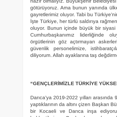
hazır olmalıyız. Büyükşehir Belediyesi
götürüyoruz. Ama bunun yanında ülke
gayretlerimiz oluyor. Tabi bu Türkiye’
İşte Türkiye, her türlü saldırıya rağm
oluyor. Bunun içinde büyük bir siyasi 
Cumhurbaşkanımız liderliğinde olu
örgütlerinin göz açtırmayan askerleri
güvenlik personelimize, istihbaratçı
diliyorum. Allah ayaklarına taş değdirmes
“GENÇLERİMİZLE TÜRKİYE YÜKS
Darıca’ya 2019-2022 yılları arasında 9
yaptıklarının da altını çizen Başkan B
bir Kocaeli ve Darıca inşa ediyoru