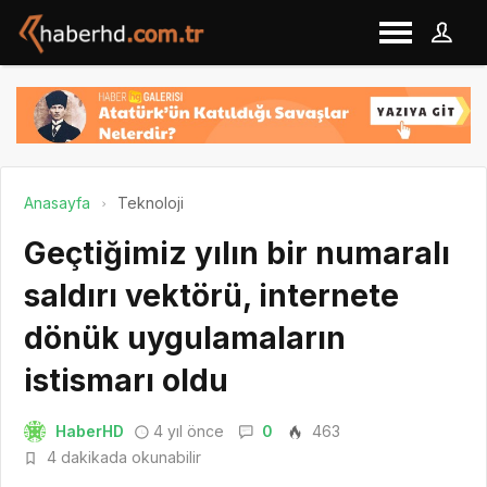
Anasayfa
Teknoloji
Geçtiğimiz yılın bir numaralı
saldırı vektörü, internete
dönük uygulamaların
istismarı oldu
HaberHD
4 yıl önce
0
463
4 dakikada okunabilir