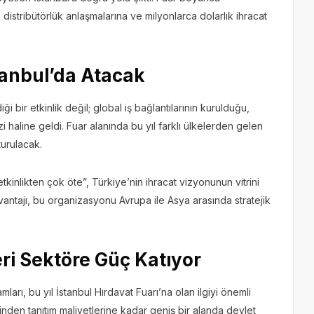
distribütörlük anlaşmalarına ve milyonlarca dolarlık ihracat
stanbul’da Atacak
ği bir etkinlik değil; global iş bağlantılarının kurulduğu,
kezi haline geldi. Fuar alanında bu yıl farklı ülkelerden gelen
turulacak.
etkinlikten çok öte”, Türkiye’nin ihracat vizyonunun vitrini
avantajı, bu organizasyonu Avrupa ile Asya arasında stratejik
eri Sektöre Güç Katıyor
ları, bu yıl İstanbul Hırdavat Fuarı’na olan ilgiyi önemli
lerinden tanıtım maliyetlerine kadar geniş bir alanda devlet