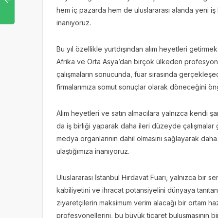
hem iç pazarda hem de uluslararası alanda yeni iş
inanıyoruz.
Bu yıl özellikle yurtdışından alım heyetleri getirme
Afrika ve Orta Asya’dan birçok ülkeden profesyonel 
çalışmaların sonucunda, fuar sırasında gerçekleşec
firmalarımıza somut sonuçlar olarak döneceğini ö
Alım heyetleri ve satın almacılara yalnızca kendi ş
da iş birliği yaparak daha ileri düzeyde çalışmalar 
medya organlarının dahil olmasını sağlayarak daha
ulaştığımıza inanıyoruz.
Uluslararası İstanbul Hırdavat Fuarı, yalnızca bir s
kabiliyetini ve ihracat potansiyelini dünyaya tanıtan 
ziyaretçilerin maksimum verim alacağı bir ortam hazı
profesyonellerini, bu büyük ticaret buluşmasının 