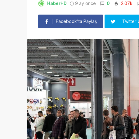
HaberHD
9 ay önce
0
2.07k
Facebook'ta Paylaş
Twitter'