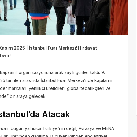
 Kasım 2025 | İstanbul Fuar Merkezi! Hırdavat
azır!
n kapsamlı organizasyonuna artık sayılı günler kaldı. 9.
25 tarihleri arasında İstanbul Fuar Merkezi’nde kapılarını
 markaları, yenilikçi üreticileri, global tedarikçileri ve
nde” bir araya gelecek.
stanbul’da Atacak
 Fuarı, bugün yalnızca Türkiye’nin değil, Avrasya ve MENA
uar, üretimden dağıtıma, iş güvenliğinden endüstriyel