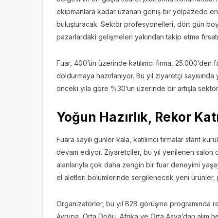
ekipmanlara kadar uzanan geniş bir yelpazede en yen
buluşturacak. Sektör profesyonelleri, dört gün bo
pazarlardaki gelişmeleri yakından takip etme fırsat
Fuar, 400’ün üzerinde katılımcı firma, 25.000’den 
doldurmaya hazırlanıyor. Bu yıl ziyaretçi sayısında 
önceki yıla göre %30’un üzerinde bir artışla sektör
Yoğun Hazırlık, Rekor Katı
Fuara sayılı günler kala, katılımcı firmalar stant kur
devam ediyor. Ziyaretçiler, bu yıl yenilenen salon
alanlarıyla çok daha zengin bir fuar deneyimi yaşay
el aletleri bölümlerinde sergilenecek yeni ürünler,
Organizatörler, bu yıl B2B görüşme programında reko
Avrupa, Orta Doğu, Afrika ve Orta Asya’dan alım he