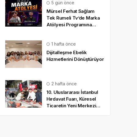
5 gün önce
Mürsel Ferhat Sağlam
Tek Rumeli Tv’de Marka
Atölyesi Programına
Konuk Oldu
1 hafta önce
Dijitalleşme Ebelik
Hizmetlerini Dönüştürüyor
2 hafta önce
10. Uluslararası İstanbul
Hırdavat Fuarı, Küresel
Ticaretin Yeni Merkezi
Olmaya Hazırlanıyor