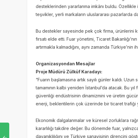
desteklerinden yararlanma imkânı buldu. Özellikle 
teşvikler, yerli markaların uluslararası pazarlarda 
Bu destekler sayesinde pek çok firma, ürünlerini kür
fırsatı elde etti. Fuar yönetimi, Ticaret Bakanlığı’nı
artırmakla kalmadığını, aynı zamanda Türkiye’nin 
Organizasyondan Mesajlar
Proje Müdürü Zülküf Karadayı:
“Fuarın başlamasına artık sayılı günler kaldı. Uzun
tamamının kalbi yeniden İstanbul’da atacak. Bu yıl fu
güvenliği endüstrisinin dinamizmini ve üretim gücü
enerji, beklentilerin çok üzerinde bir ticaret trafiği
Ekonomik dalgalanmalar ve küresel zorluklara rağme
kararlılığı takdire değer. Bu dönemde fuar, yalnızc
dayanıklılığını ve Türkiye sanayisinin direncini göste