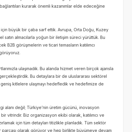
 bağlantıları kurarak önemli kazanımlar elde edeceğine
k için büyük bir çaba sarf ettik. Avrupa, Orta Doğu, Kuzey
satın almacılarla yoğun bir iletişim süreci yürüttük. Bu
ek B2B görüşmelerin ve ticari temasların katılımcı
ngörüyoruz.
artlarımızla ulaşmadık. Bu alanda hizmet veren birçok ajansla
gerçekleştirdik. Bu detaylara bir de uluslararası sektörel
 geniş kitlelere ulaşmayı hedefledik ve hedefimize de
ergi alanı değil; Türkiye’nin üretim gücünü, inovasyon
bir vitrindir. Biz organizasyon ekibi olarak, katılımcı ve
rlamak için tüm detayları titizlikle planladık. Tüm sektör
bir parçası olarak görüyor ve hep birlikte büyümeye devam