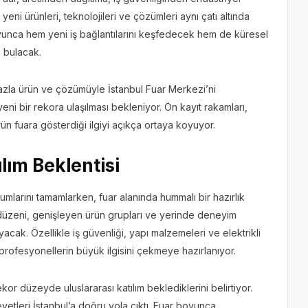
i ürünleri, teknolojileri ve çözümleri aynı çatı altında
yunca hem yeni iş bağlantılarını keşfedecek hem de küresel
ı bulacak.
fazla ürün ve çözümüyle İstanbul Fuar Merkezi’ni
yeni bir rekora ulaşılması bekleniyor. Ön kayıt rakamları,
ün fuara gösterdiği ilgiyi açıkça ortaya koyuyor.
lım Beklentisi
ulumlarını tamamlarken, fuar alanında hummalı bir hazırlık
 düzeni, genişleyen ürün grupları ve yerinde deneyim
acak. Özellikle iş güvenliği, yapı malzemeleri ve elektrikli
 profesyonellerin büyük ilgisini çekmeye hazırlanıyor.
r düzeyde uluslararası katılım beklediklerini belirtiyor.
yetleri İstanbul’a doğru yola çıktı. Fuar boyunca