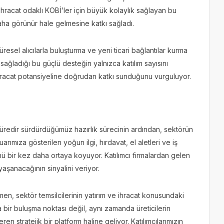
ihracat odaklı KOBİ’ler için büyük kolaylık sağlayan bu
daha görünür hale gelmesine katkı sağladı.
esel alıcılarla buluşturma ve yeni ticari bağlantılar kurma
n sağladığı bu güçlü desteğin yalnızca katılım sayısını
ihracat potansiyeline doğrudan katkı sunduğunu vurguluyor.
 süredir sürdürdüğümüz hazırlık sürecinin ardından, sektörün
arımıza gösterilen yoğun ilgi, hırdavat, el aletleri ve iş
nü bir kez daha ortaya koyuyor. Katılımcı firmalardan gelen
 yaşanacağının sinyalini veriyor.
n, sektör temsilcilerinin yatırım ve ihracat konusundaki
a bir buluşma noktası değil, aynı zamanda üreticilerin
ren stratejik bir platform haline geliyor. Katılımcılarımızın