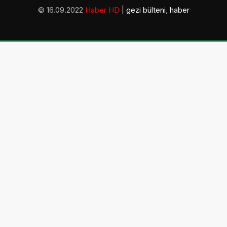
© 16.09.2022
Haber HD
|
gezi bülteni
,
haber