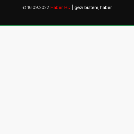
© 16.09.2022
Haber HD
|
gezi bülteni
,
haber