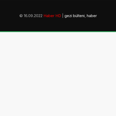
© 16.09.2022
Haber HD
|
gezi bülteni
,
haber