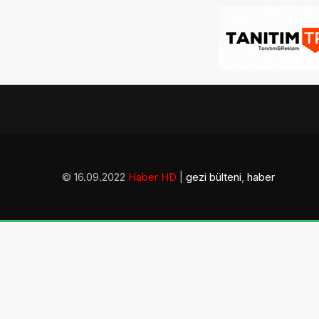
© 16.09.2022
Haber HD
|
gezi bülteni
,
haber