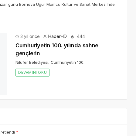
2 Pazar günü Bornova Uğur Mumcu Kültür ve Sanat Merkezi’nde
yıl önce
HaberHD
444
in
aretlendi
*