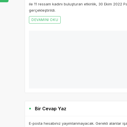
ile 11 ressam kadını buluşturan etkinlik, 30 Ekim 202
gerçekleştirildi.
DEVAMINI OKU
3 
Cumhuriyetin 100. yılında sahne gençler
Nilüfer Belediyesi, Cumhuriyetin 100.
DEVAMINI OKU
Bir Cevap Yaz
E-posta hesabınız yayımlanmayacak. Gerekli alanlar iş
BIR YORUM YAZ