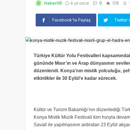
HaberHD
4 yıl önce
0
518
1
Facebook'ta Paylaş
Twitter'
Türkiye Kültür Yolu Festivalleri kapsamındak
gününde Mısır’ın ve Arap dünyasının sevil
düzenlendi. Konya’nın mistik yolculuğu, şe
etkinlikler ile 30 Eylül’e kadar sürecek.
Kültür ve Turizm Bakanlığı’nın düzenlediği Türki
Konya Mistik Müzik Festivali tüm hızıyla devam 
Savall ile yapılmasının ardından 23 Eylül akşa