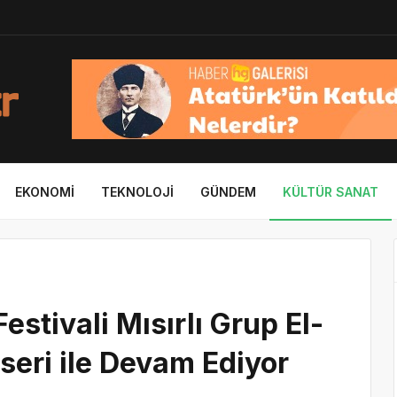
EKONOMI
TEKNOLOJI
GÜNDEM
KÜLTÜR SANAT
stivali Mısırlı Grup El-
eri ile Devam Ediyor