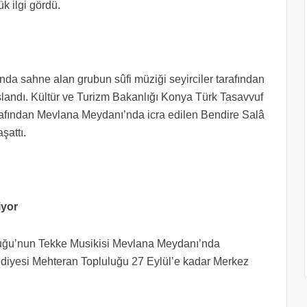
k ilgi gördü.
a sahne alan grubun sûfi müziği seyirciler tarafından
şlandı. Kültür ve Turizm Bakanlığı Konya Türk Tasavvuf
arafından Mevlana Meydanı’nda icra edilen Bendire Salâ
şattı.
iyor
luğu’nun Tekke Musikisi Mevlana Meydanı’nda
ediyesi Mehteran Topluluğu 27 Eylül’e kadar Merkez