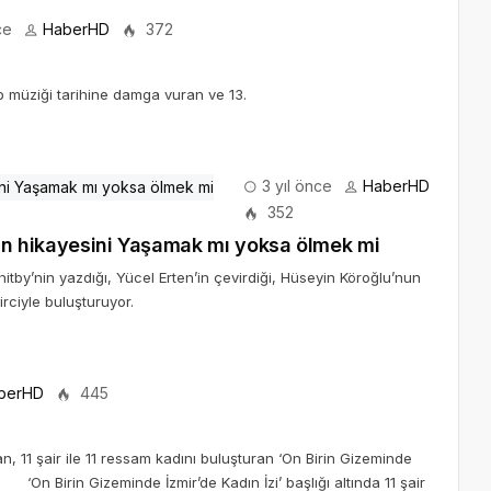
ce
HaberHD
372
p müziği tarihine damga vuran ve 13.
3 yıl önce
HaberHD
352
inin hikayesini Yaşamak mı yoksa ölmek mi
hitby’nin yazdığı, Yücel Erten’in çevirdiği, Hüseyin Köroğlu’nun
rciyle buluşturuyor.
berHD
445
 11 şair ile 11 ressam kadını buluşturan ‘On Birin Gizeminde
 ‘On Birin Gizeminde İzmir’de Kadın İzi’ başlığı altında 11 şair