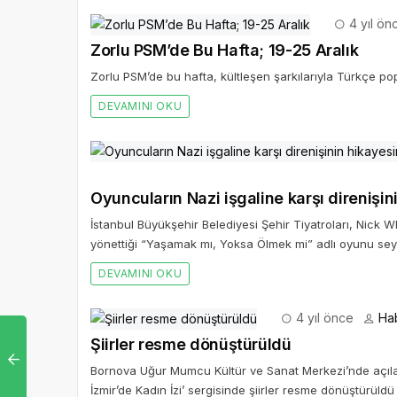
4 yıl ön
Zorlu PSM’de Bu Hafta; 19-25 Aralık
Zorlu PSM’de bu hafta, kültleşen şarkılarıyla Türkçe po
DEVAMINI OKU
Oyuncuların Nazi işgaline karşı direniş
İstanbul Büyükşehir Belediyesi Şehir Tiyatroları, Nick W
yönettiği “Yaşamak mı, Yoksa Ölmek mi” adlı oyunu seyi
DEVAMINI OKU
4 yıl önce
Ha
Şiirler resme dönüştürüldü
Bornova Uğur Mumcu Kültür ve Sanat Merkezi’nde açılan,
İzmir’de Kadın İzi’ sergisinde şiirler resme dönüştürüldü