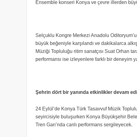
Ensemble konseri Konya ve çevre illerden büyü
Selçuklu Kongre Merkezi Anadolu Oditoryum’und
büyük beğeniyle karşılandı ve dakikalarca alkı
Müziği Topluluğu ritim sanatçısı Suat Orhan t
performansı ise izleyenlere farklı bir deneyim ya
Şehrin dört bir yanında etkinlikler devam ed
24 Eylül’de Konya Türk Tasavvuf Müzik Toplu
seyircisiyle buluşurken Konya Büyükşehir Bel
Tren Garı’nda canlı performans sergileyecek.