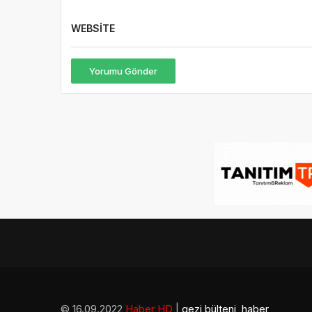
WEBSITE
Yorumu Gönder
© 16.09.2022
Haber HD
|
gezi bülteni
,
haber