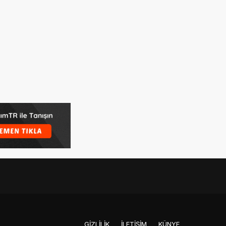
GIZLILIK
İLETIŞIM
KÜNYE