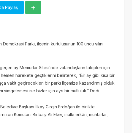
da Paylaş
Demokrasi Parkı, ilçenin kurtuluşunun 100’üncü yılını
eçen ay Memurlar Sitesi’nde vatandaşların talepleri için
emen harekete geçtiklerini belirterek, “Bir ay gibi kısa bir
ça vakit geçirecekleri bir parkı ilçemize kazandırmış olduk.
 simgelemesi ise bizler için ayrı bir mutluluk.” Dedi.
Belediye Başkanı İlkay Girgin Erdoğan ile birlikte
zon Komutanı Binbaşı Ali Eker, mülki erkân, muhtarlar,