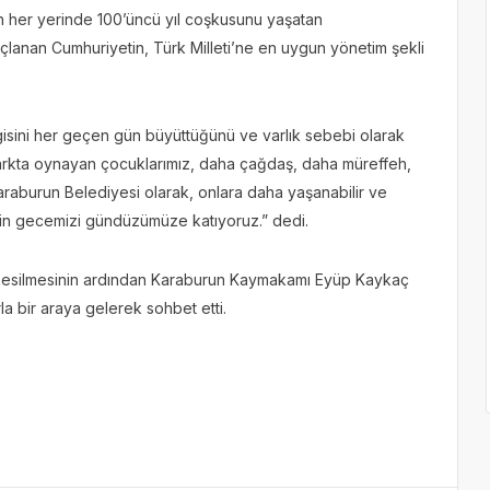
n her yerinde 100’üncü yıl coşkusunu yaşatan
çlanan Cumhuriyetin, Türk Milleti’ne en uygun yönetim şekli
vgisini her geçen gün büyüttüğünü ve varlık sebebi olarak
rkta oynayan çocuklarımız, daha çağdaş, daha müreffeh,
Karaburun Belediyesi olarak, onlara daha yaşanabilir ve
in gecemizi gündüzümüze katıyoruz.” dedi.
n kesilmesinin ardından Karaburun Kaymakamı Eyüp Kaykaç
a bir araya gelerek sohbet etti.