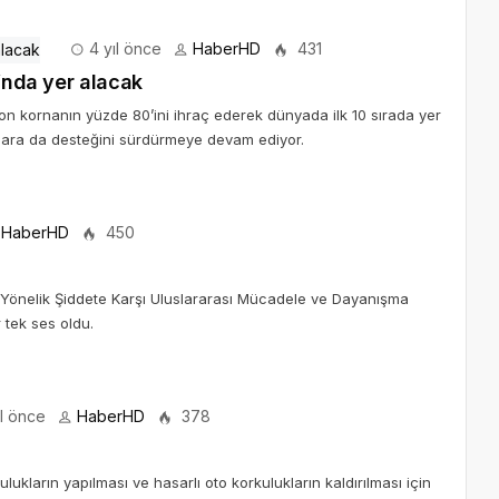
4 yıl önce
HaberHD
431
ı”nda yer alacak
lyon kornanın yüzde 80’ini ihraç ederek dünyada ilk 10 sırada yer
lara da desteğini sürdürmeye devam ediyor.
HaberHD
450
 Yönelik Şiddete Karşı Uluslararası Mücadele ve Dayanışma
 tek ses oldu.
l önce
HaberHD
378
lukların yapılması ve hasarlı oto korkulukların kaldırılması için