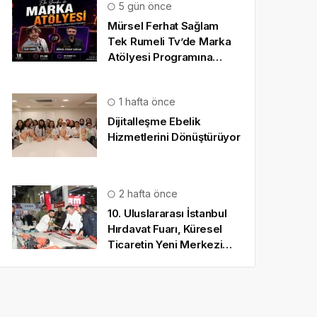
5 gün önce
Mürsel Ferhat Sağlam
Tek Rumeli Tv’de Marka
Atölyesi Programına
Konuk Oldu
1 hafta önce
Dijitalleşme Ebelik
Hizmetlerini Dönüştürüyor
2 hafta önce
10. Uluslararası İstanbul
Hırdavat Fuarı, Küresel
Ticaretin Yeni Merkezi
Olmaya Hazırlanıyor