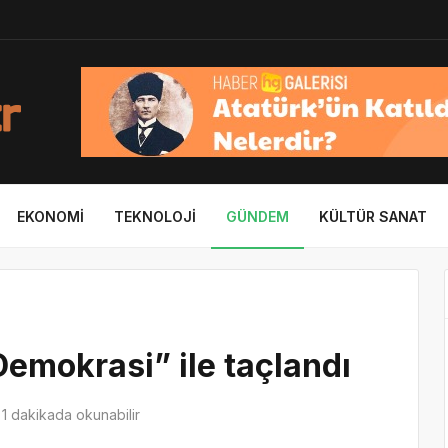
EKONOMI
TEKNOLOJI
GÜNDEM
KÜLTÜR SANAT
emokrasi” ile taçlandı
1 dakikada okunabilir