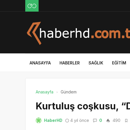
ANASAYFA
HABERLER
SAĞLIK
EĞITIM
Anasayfa
Gündem
Kurtuluş coşkusu, “D
HaberHD
4 yıl önce
0
490