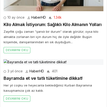
10 ay önce
HaberHD
1.34k
Kilo Almak İstiyorum: Sağlıklı Kilo Almanın Yolları
Zayıflık çoğu zaman “şanslı bir durum” olarak görülür; oysa kilo
almakta zorlanan biri için durum hiç de öyle değildir. Bugün
köşemde, danışanlarımdan en sık duyduğum...
DEVAMINI OKU
3 yıl önce
HaberHD
401
Bayramda et ve tatlı tüketimine dikkat!
Her yıl coşku ve heyecanla beklediğimiz Kurban Bayramına
kavuşmamıza çok az kaldı.
DEVAMINI OKU