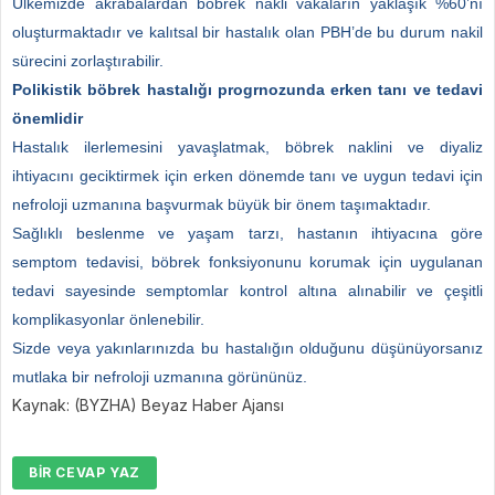
Ülkemizde akrabalardan böbrek nakli vakaların yaklaşık %60’nı
oluşturmaktadır ve kalıtsal bir hastalık olan PBH’de bu durum nakil
sürecini zorlaştırabilir.
Polikistik böbrek hastalığı progrnozunda erken tanı ve tedavi
önemlidir
Hastalık ilerlemesini yavaşlatmak, böbrek naklini ve diyaliz
ihtiyacını geciktirmek için erken dönemde tanı ve uygun tedavi için
nefroloji uzmanına başvurmak büyük bir önem taşımaktadır.
Sağlıklı beslenme ve yaşam tarzı, hastanın ihtiyacına göre
semptom tedavisi, böbrek fonksiyonunu korumak için uygulanan
tedavi sayesinde semptomlar kontrol altına alınabilir ve çeşitli
komplikasyonlar önlenebilir.
Sizde veya yakınlarınızda bu hastalığın olduğunu düşünüyorsanız
mutlaka bir nefroloji uzmanına görününüz.
Kaynak: (BYZHA) Beyaz Haber Ajansı
BIR CEVAP YAZ