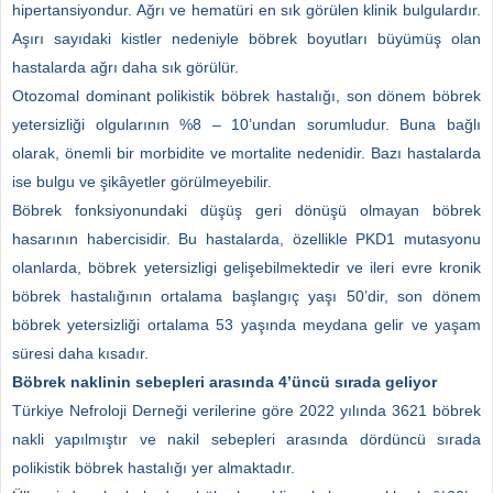
hipertansiyondur. Ağrı ve hematüri en sık görülen klinik bulgulardır.
Aşırı sayıdaki kistler nedeniyle böbrek boyutları büyümüş olan
hastalarda ağrı daha sık görülür.
Otozomal dominant polikistik böbrek hastalığı, son dönem böbrek
yetersizliği olgularının %8 – 10’undan sorumludur. Buna bağlı
olarak, önemli bir morbidite ve mortalite nedenidir. Bazı hastalarda
ise bulgu ve şikâyetler görülmeyebilir.
Böbrek fonksiyonundaki düşüş geri dönüşü olmayan böbrek
hasarının habercisidir. Bu hastalarda, özellikle PKD1 mutasyonu
olanlarda, böbrek yetersizligi gelişebilmektedir ve ileri evre kronik
böbrek hastalığının ortalama başlangıç yaşı 50’dir, son dönem
böbrek yetersizliği ortalama 53 yaşında meydana gelir ve yaşam
süresi daha kısadır.
Böbrek naklinin sebepleri arasında 4’üncü sırada geliyor
Türkiye Nefroloji Derneği verilerine göre 2022 yılında 3621 böbrek
nakli yapılmıştır ve nakil sebepleri arasında dördüncü sırada
polikistik böbrek hastalığı yer almaktadır.