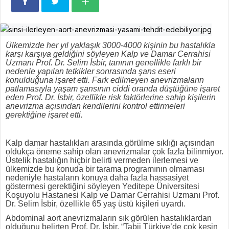
Ülkemizde her yıl yaklaşık
3000-4000
kişinin bu hastalıkla
karşı karşıya geldiğini söyleyen Kalp ve Damar Cerrahisi
Uzmanı Prof. Dr. Selim İsbir, tanının genellikle farklı bir
nedenle yapılan tetkikler sonrasında şans eseri
konulduğuna işaret etti. Fark edilmeyen anevrizmaların
patlamasıyla yaşam şansının ciddi oranda düştüğüne işaret
eden Prof. Dr. İsbir, özellikle risk faktörlerine sahip kişilerin
anevrizma açısından kendilerini kontrol ettirmeleri
gerektiğine işaret etti.
Kalp damar hastalıkları arasında görülme sıklığı açısından
oldukça öneme sahip olan anevrizmalar çok fazla bilinmiyor.
Üstelik hastalığın hiçbir belirti vermeden ilerlemesi ve
ülkemizde bu konuda bir tarama programının olmaması
nedeniyle hastaların konuya daha fazla hassasiyet
göstermesi gerektiğini söyleyen Yeditepe Üniversitesi
Koşuyolu Hastanesi Kalp ve Damar Cerrahisi Uzmanı Prof.
Dr. Selim İsbir, özellikle 65 yaş üstü kişileri uyardı.
Abdominal aort anevrizmaların sık görülen hastalıklardan
olduğunu belirten Prof. Dr. İsbir, “Tabii Türkiye’de çok kesin