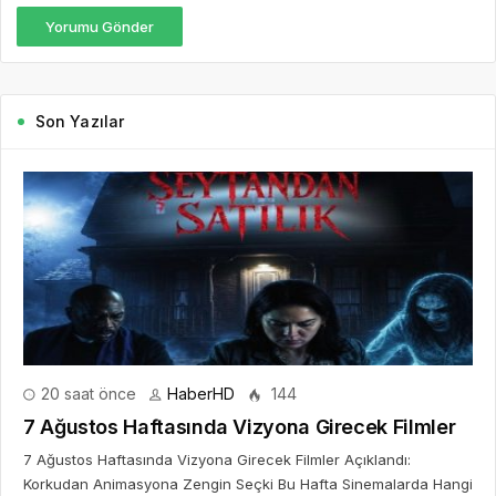
Konuk Oldu
6 gün önce
Dijitalleşme Ebelik Hizmetlerini
Dönüştürüyor
2 hafta önce
10. Uluslararası İstanbul Hırdavat
Fuarı, Küresel Ticaretin Yeni Merkezi
Olmaya Hazırlanıyor
2 hafta önce
Franchise Ekosisteminde Yeni
Dönem Başlıyor: Bayim Olur Musun?
Fuarı 2026 İçin Geri Sayım!