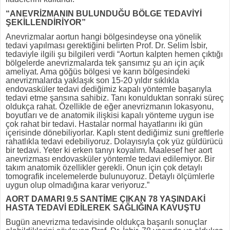
“ANEVRİZMANIN BULUNDUĞU BÖLGE TEDAVİYİ
ŞEKİLLENDİRİYOR”
Anevrizmalar aortun hangi bölgesindeyse ona yönelik
tedavi yapılması gerektiğini belirten Prof. Dr. Selim İsbir,
tedaviyle ilgili şu bilgileri verdi “Aortun kalpten hemen çıktığı
bölgelerde anevrizmalarda tek şansımız şu an için açık
ameliyat. Ama göğüs bölgesi ve karın bölgesindeki
anevrizmalarda yaklaşık son 15-20 yıldır sıklıkla
endovasküler tedavi dediğimiz kapalı yöntemle başarıyla
tedavi etme şansına sahibiz. Tanı konulduktan sonraki süreç
oldukça rahat. Özellikle de eğer anevrizmanın lokasyonu,
boyutları ve de anatomik ilişkisi kapalı yönteme uygun ise
çok rahat bir tedavi. Hastalar normal hayatlarını iki gün
içerisinde dönebiliyorlar. Kaplı stent dediğimiz suni greftlerle
rahatlıkla tedavi edebiliyoruz. Dolayısıyla çok yüz güldürücü
bir tedavi. Yeter ki erken tanıyı koyalım. Maalesef her aort
anevrizması endovasküler yöntemle tedavi edilemiyor. Bir
takım anatomik özellikler gerekli. Onun için çok detaylı
tomografik incelemelerde bulunuyoruz. Detaylı ölçümlerle
uygun olup olmadığına karar veriyoruz.”
AORT DAMARI 9.5 SANTİME ÇIKAN 78 YAŞINDAKİ
HASTA TEDAVİ EDİLEREK SAĞLIĞINA KAVUŞTU
Bugün anevrizma tedavisinde oldukça başarılı sonuçlar