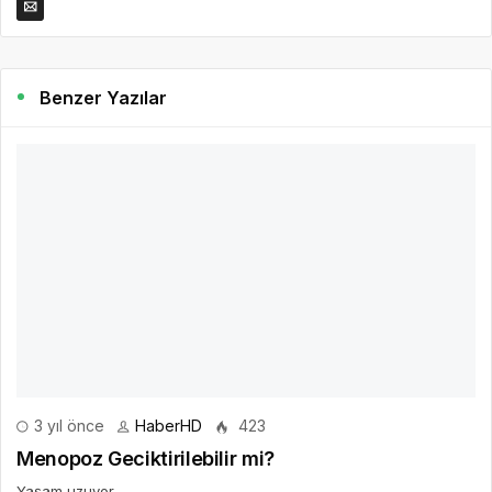
Benzer Yazılar
3 yıl önce
HaberHD
423
Menopoz Geciktirilebilir mi?
Yaşam uzuyor.
DEVAMINI OKU
4 yıl önce
HaberHD
446
Yılbaşına Özel Beslenme Önerileri
Yılbaşı gecesi yemeği çok kaçırmayın Bazı kronik hastalarda
önemli sorunlara yol açabilir! Yeni yıla girerken bu hataları