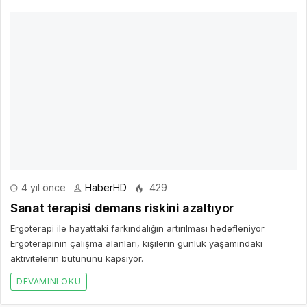
AD *
E-POSTA *
WEBSITE
Yorumu Gönder
Son Yazılar