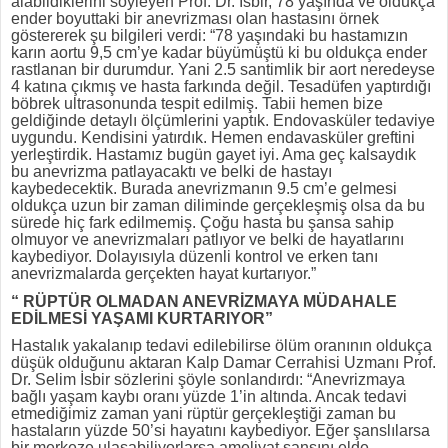
alabildiklerini söyleyen Prof. Dr. İsbir, 78 yaşında ve oldukça
ender boyuttaki bir anevrizması olan hastasını örnek
göstererek şu bilgileri verdi: “78 yaşındaki bu hastamızın
karın aortu 9,5 cm’ye kadar büyümüştü ki bu oldukça ender
rastlanan bir durumdur. Yani 2.5 santimlik bir aort neredeyse
4 katına çıkmış ve hasta farkında değil. Tesadüfen yaptırdığı
böbrek ultrasonunda tespit edilmiş. Tabii hemen bize
geldiğinde detaylı ölçümlerini yaptık. Endovasküler tedaviye
uygundu. Kendisini yatırdık. Hemen endavasküler greftini
yerleştirdik. Hastamız bugün gayet iyi. Ama geç kalsaydık
bu anevrizma patlayacaktı ve belki de hastayı
kaybedecektik. Burada anevrizmanın 9.5 cm’e gelmesi
oldukça uzun bir zaman diliminde gerçekleşmiş olsa da bu
sürede hiç fark edilmemiş. Çoğu hasta bu şansa sahip
olmuyor ve anevrizmaları patlıyor ve belki de hayatlarını
kaybediyor. Dolayısıyla düzenli kontrol ve erken tanı
anevrizmalarda gerçekten hayat kurtarıyor.”
“ RÜPTÜR OLMADAN ANEVRİZMAYA MÜDAHALE
EDİLMESİ YAŞAMI KURTARIYOR”
Hastalık yakalanıp tedavi edilebilirse ölüm oranının oldukça
düşük olduğunu aktaran Kalp Damar Cerrahisi Uzmanı Prof.
Dr. Selim İsbir sözlerini şöyle sonlandırdı: “Anevrizmaya
bağlı yaşam kaybı oranı yüzde 1’in altında. Ancak tedavi
etmediğimiz zaman yani rüptür gerçekleştiği zaman bu
hastaların yüzde 50’si hayatını kaybediyor. Eğer şanslılarsa
bir merkeze ulaşabiliyorlarsa ameliyat şansını elde