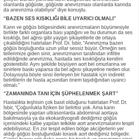
olanlarda göğüste, göğüste anevrizması olanlarda karında
da anevrizma olabiliyor” diye konuştu.
“BAZEN SES KISIKLIĞI BİLE UYARICI OLMALI”
Karın ve göğüs bölgesindeki anevrizmaların büyümesiyle
birlikte farklı organlara bası yaptığını ve bu durumun da ses
kısıklığı, bel ağrısı gibi yaygın şikayetlerle de ortaya
çıkabildiğini hatırlatan Prof. Dr. İsbir, “Anevrizma bazen
göğüs boşluğunda uzun yıllar sessiz büyür. Örneğin ses
tellerimize giden sinir, anevrizmanın tarafından infiltre
edildiğinde anevrizma, hastada ses kısıklığıyla kendini
gösterebilir. Aynı şekilde büyüyen aort bel omurlarına ve
sinirlere baskı yaparsa da bel ağrısı şikayetine neden olur.
Dolayısıyla böyle sinsi ilerleyen bir hastalık için indirekt
belirtilerin de hasta açısından önem taşıdığından uyarıcı
olmalı.”
“ZAMANINDA TANI İÇİN ŞÜPHELENMEK ŞART”
Hastalıkta teşhisin çok basit olduğunu hatırlatan Prof. Dr.
İsbir, “Çoğunlukla fiziken bir belirtisi yok. Ama karın
bölgesinde yapılan ultrasonlarda abdominal aortaya
bakılmasıyla ya da ekokardiyografi dediğimiz göğüs
içerisindeki kalbe yapılan tetkikte aort anevrizmalarını tespit
edebiliyoruz. En zor tespit edilen bölge akciğerlerin yer
aldığı göğüs boşluğundaki torasik aort dediğimiz bölgedir.