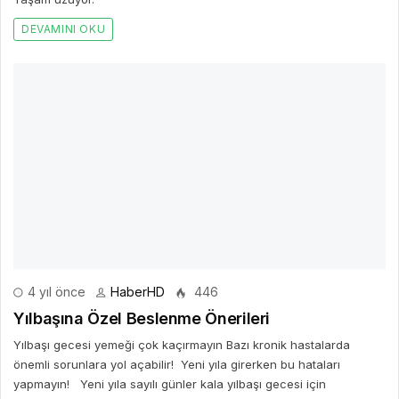
yapmayın! Yeni yıla sayılı günler kala yılbaşı gecesi için
hazırlıklarına başlandı bile.
DEVAMINI OKU
4 yıl önce
HaberHD
405
Uyku Süremiz Genetik Olarak Belirleniyor
Çoğumuz hayatımızın yaklaşık üçte birini uyuyarak geçiriyoruz.
DEVAMINI OKU