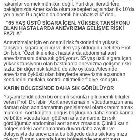
rakamlar vermek mümkün değil. Yurt dışı literatürlere
baktığımızda Amerika’da ölüm sebepleri açısından ilk 10’da
yer alıyor. Bu açıdan da önemli bir rahatsızlık” dedi.
“65 YAŞ ÜSTÜ SİGARA İÇEN, YÜKSEK TANSİYONU
OLAN HASTALARDA ANEVRİZMA GELİŞME RİSKİ
FAZLA”
Anevrizmalar için en önemli risk faktörlerinin yüksek
tansiyon, sigara içiciliği ve ileri yaş olduğunu belirten Prof.
Dr. İsbir, “Özellikle erkek hastalarda abdominal aort
anevrizmasını daha sık görüyoruz. 65 yaş üstü sigara içen,
yüksek tansiyonu olan hastalarda anevrizma gelişme riski
fazla. Bir diğer risk faktörü de aile öyküsü. Ailesinde
anevrizma öyküsü olan bireylerde anevrizma açısından
kendilerini mutlaka kontrol ettirmeliler” diye konuştu.
KARIN BÖLGESİNDE DAHA SIK GÖRÜLÜYOR
Yaşamı tehdit eden bu önemli sorunla ilgili önemli bilgiler
veren Prof. Dr. İşbir, “Aort anevrizmasını vücudumuzun ana
damarı olan aort damarının genişlemesi olarak tanımlamak
mümkün. Aort kalpten, göğüs boşluğuna daha sonra karına
ve bütün vücuda kanı götüren ana damardır. En sık
gördüğümüz abdominal aort anevrizmasıdır. Çünkü karın
bölgesindeki aort damarının duvarı daha zayıftır ve
dolayısıyla da anevrizma bu bölgede daha sık karşımıza
çıkıyor. Bunun yanında karın bölgesinde anevrizması