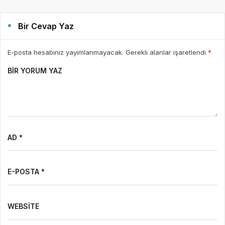
20 saat önce
HaberHD
144
7 Ağustos Haftasında Vizyona Girecek Filmler
7 Ağustos Haftasında Vizyona Girecek Filmler Açıklandı:
Korkudan Animasyona Zengin Seçki Bu Hafta Sinemalarda Hangi
Filmler Var? Sinema salonlarında yeni hafta, birbirinden farklı
türlerde yapımlarla...
DEVAMINI OKU
3 gün önce
Mürsel Ferhat Sağlam Tek Rumeli
Tv’de Marka Atölyesi Programına