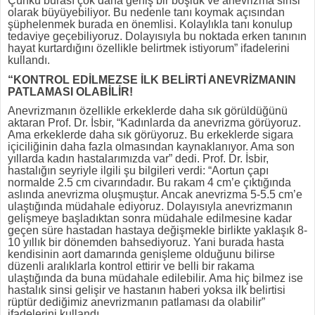
Çünkü burası çok daha geniş bir boşluk ve anevrizma sinsi
olarak büyüyebiliyor. Bu nedenle tanı koymak açısından
şüphelenmek burada en önemlisi. Kolaylıkla tanı konulup
tedaviye geçebiliyoruz. Dolayısıyla bu noktada erken tanının
hayat kurtardığını özellikle belirtmek istiyorum” ifadelerini
kullandı.
“KONTROL EDİLMEZSE İLK BELİRTİ ANEVRİZMANIN
PATLAMASI OLABİLİR!
Anevrizmanın özellikle erkeklerde daha sık görüldüğünü
aktaran Prof. Dr. İsbir, “Kadınlarda da anevrizma görüyoruz.
Ama erkeklerde daha sık görüyoruz. Bu erkeklerde sigara
içiciliğinin daha fazla olmasından kaynaklanıyor. Ama son
yıllarda kadın hastalarımızda var” dedi. Prof. Dr. İsbir,
hastalığın seyriyle ilgili şu bilgileri verdi: “Aortun çapı
normalde 2.5 cm civarındadır. Bu rakam 4 cm’e çıktığında
aslında anevrizma oluşmuştur. Ancak anevrizma 5-5.5 cm’e
ulaştığında müdahale ediyoruz. Dolayısıyla anevrizmanın
gelişmeye başladıktan sonra müdahale edilmesine kadar
geçen süre hastadan hastaya değişmekle birlikte yaklaşık 8-
10 yıllık bir dönemden bahsediyoruz. Yani burada hasta
kendisinin aort damarında genişleme olduğunu bilirse
düzenli aralıklarla kontrol ettirir ve belli bir rakama
ulaştığında da buna müdahale edilebilir. Ama hiç bilmez ise
hastalık sinsi gelişir ve hastanın haberi yoksa ilk belirtisi
rüptür dediğimiz anevrizmanın patlaması da olabilir”
ifadelerini kullandı.