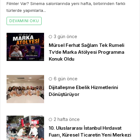
© 16.09.2022
Haber HD
|
gezi bülteni
,
haber