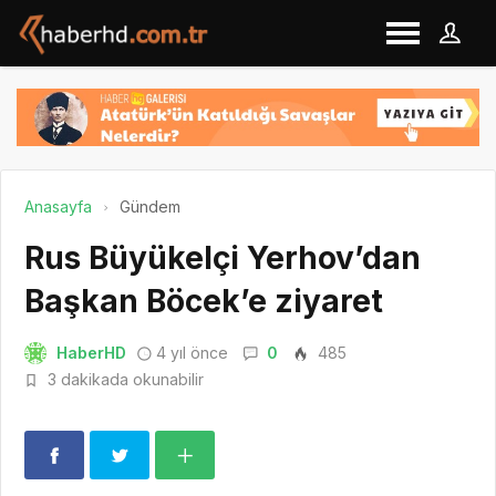
Anasayfa
Gündem
Rus Büyükelçi Yerhov’dan
Başkan Böcek’e ziyaret
HaberHD
4 yıl önce
0
485
3 dakikada okunabilir