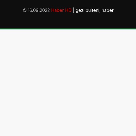
© 16.09.2022
Haber HD
|
gezi bülteni
,
haber