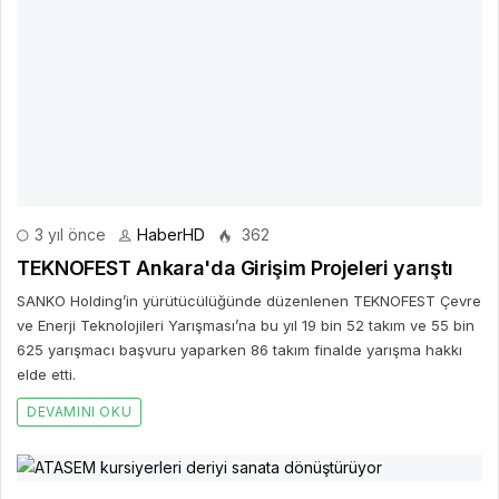
3 yıl önce
HaberHD
362
TEKNOFEST Ankara'da Girişim Projeleri yarıştı
SANKO Holding’in yürütücülüğünde düzenlenen TEKNOFEST Çevre
ve Enerji Teknolojileri Yarışması’na bu yıl 19 bin 52 takım ve 55 bin
625 yarışmacı başvuru yaparken 86 takım finalde yarışma hakkı
elde etti.
DEVAMINI OKU
4 yıl önce
HaberHD
420
ATASEM kursiyerleri deriyi sanata dönüştürüyor
Antalya Büyükşehir Belediyesi Atatürk Sanat Eğitim Merkezi
(ATASEM) ‘Deri Kösele Çanta Yapımı’ kursuna katılan kursiyerler
makine kullanmadan el işçiliğiyle çanta, cüzdan, kemer ve
anahtarlık gibi birçok ürün tasarlıyor.
DEVAMINI OKU