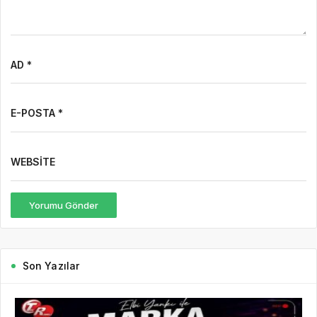
WEBSITE
Yorumu Gönder
Son Yazılar
2 gün önce
HaberHD
309
Mürsel Ferhat Sağlam Tek Rumeli Tv’de Marka