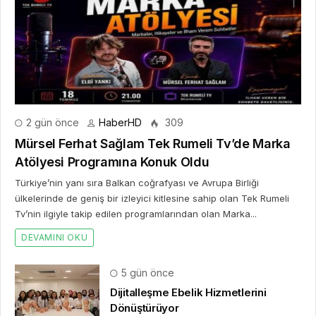
Atölyesi Programına Konuk Oldu
Türkiye’nin yanı sıra Balkan coğrafyası ve Avrupa Birliği
ülkelerinde de geniş bir izleyici kitlesine sahip olan Tek Rumeli
Tv’nin ilgiyle takip edilen programlarından olan Marka...
DEVAMINI OKU
5 gün önce
Dijitalleşme Ebelik Hizmetlerini
Dönüştürüyor
2 hafta önce
10. Uluslararası İstanbul Hırdavat
Fuarı, Küresel Ticaretin Yeni Merkezi
Olmaya Hazırlanıyor
2 hafta önce