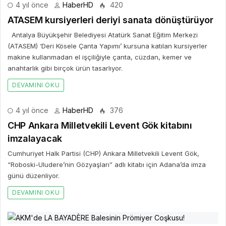
4 yıl önce
HaberHD
376
CHP Ankara Milletvekili Levent Gök kitabını
imzalayacak
Cumhuriyet Halk Partisi (CHP) Ankara Milletvekili Levent Gök,
“Roboski-Uludere’nin Gözyaşları” adlı kitabı için Adana’da imza
günü düzenliyor.
DEVAMINI OKU
4 yıl önce
HaberHD
457
AKM'de LA BAYADÈRE Balesinin Prömiyer
Coşkusu!
İstanbul Devlet Opera ve Balesi 2008’de Atatürk Kültür Merkezi
tadilata girmeden önce sahneye koyduğu son bale eserini şimdi
dünyanın sayılı opera sahnelerinden biri haline gelen yeni AKM’de
ilk bale prömiyeri olarak seyircisiyle buluşturmanın heyecanını
yaşadı.